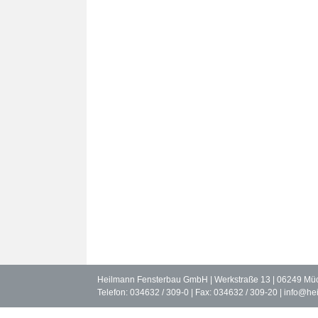
Heilmann Fensterbau GmbH | Werkstraße 13 | 06249 Müch
Telefon: 034632 / 309-0 | Fax: 034632 / 309-20 |
info@hei