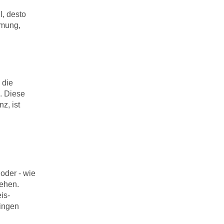
l, desto
mmung,
 die
. Diese
z, ist
oder - wie
tehen.
is-
ringen