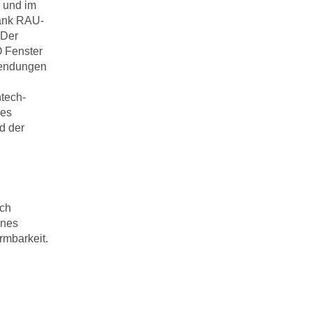
 und im
dank RAU-
 Der
 Fenster
wendungen
tech-
nes
d der
rch
ines
rmbarkeit.