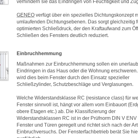
verhindern sie das Eindringen von Feuchtigkeit und Zugl
GENEO
verfügt über ein spezielles Dichtungskonzept mi
umlaufenden Dichtungsebenen. Das sorgt gleichzeitig f
optimierten Schließdruck, der den Kraftaufwand zum Öf
Schließen des Fensters deutlich reduziert.
Einbruchhemmung
Maßnahmen zur Einbruchhemmung sollen ein unerlaub
Eindringen in das Haus oder die Wohnung erschweren. 
wird dies beim Fenster durch den Einsatz spezieller
Schließzylinder, Schutzbeschläge und Verglasungen.
Welche Widerstandsklasse RC (resistance class) für w
Fenster sinnvoll ist, hängt vor allem vom Einbauort (Er
obere Etagen etc.) ab. Die Klassifizierung der
Widerstandsklassen RC ist in der Prüfnorm DIN V ENV 
Fenster und Türen geregelt und richtet sich nach der Ar
Einbruchversuchs. Der Fensterfachbetrieb berät Sie hie