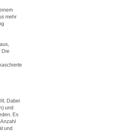
 einem
aus mehr
ng
 aus,
. Die
kaschierte
lt. Dabei
n) und
eden. Es
, Anzahl
ät und