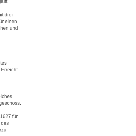
uft.
t drei
ür einen
fnen und
tes
Erreicht
elches
dgeschoss,
1627 für
t des
rzu