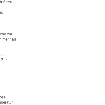
äußerst
r.
che zur
n mehr als
us,
. Zur
hmes
mperatur