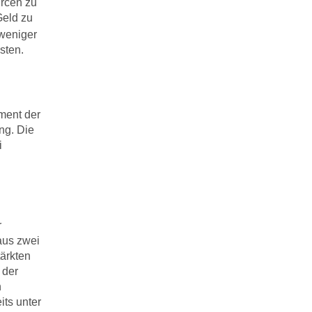
urcen zu
Geld zu
 weniger
sten.
ment der
ng. Die
i
r
aus zwei
ärkten
 der
h
its unter