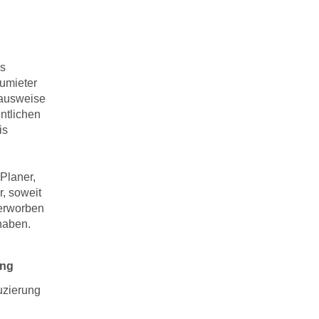
us
eumieter
eausweise
ntlichen
is
Planer,
, soweit
 erworben
haben.
ung
uzierung